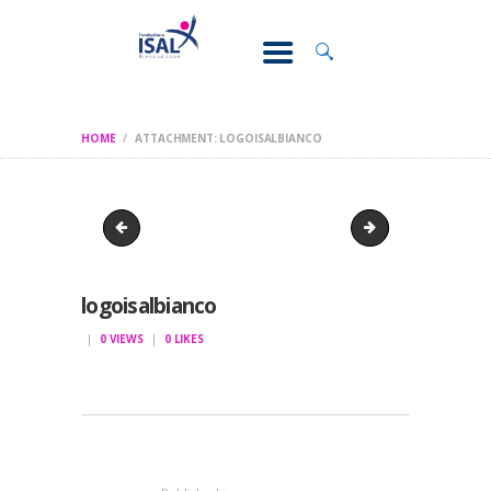
CONOSCI IL
DOLORE
SOSTEGNO E
ASSISTENZA
HOME
ATTACHMENT: LOGOISALBIANCO
RICERCA
FORMAZIONE
index
Curae numero 4 -
CHI SIAMO
logoisalbianco
0
VIEWS
0
LIKES
NAVIGAZIONE
ARTICOLI