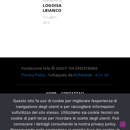
Published in
Previous
LOGOISA
post:
LBIANCO
15 Luglio
2016
Entra a far parte di una grande famiglia. Insieme,
stiamo creando un futuro senza dolore.
Contattaci!
Fondazione ISAL © 2026 P. IVA 03932590403
Privacy Policy
- Sviluppato da
Archimede - A.S.I. srl
HOME
CONTATTACI
Questo sito fa uso di cookie per migliorare l’esperienza di
navigazione degli utenti e per raccogliere informazioni
sull’utilizzo del sito stesso. Utilizziamo sia cookie tecnici sia
cookie di parti terze per ricordare le scelte degli utenti. Può
conoscere i dettagli consultando la nostra privacy policy.
Proseguendo nella navigazione si accetta l’uso dei cookie; in