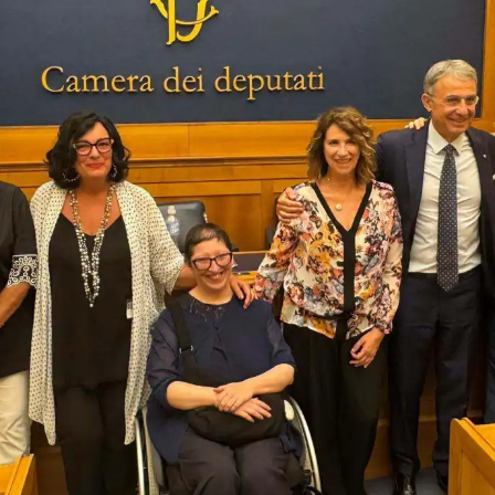
_6709542681782019197_n