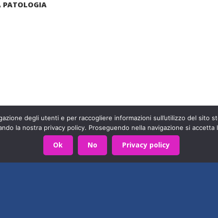
 PATOLOGIA
arte di una grande famiglia. Insieme, stiamo creando un futuro
Contattaci!
azione degli utenti e per raccogliere informazioni sull’utilizzo del sito st
590403
Privacy Policy
- Sviluppato da
Archimede - A.S.I.
ando la nostra privacy policy. Proseguendo nella navigazione si accetta l
Ok
No
Privacy policy