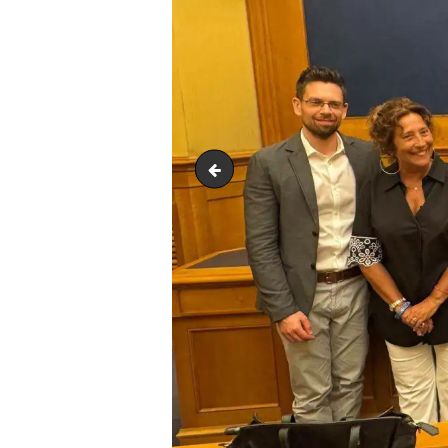
733194776_1580427370468310