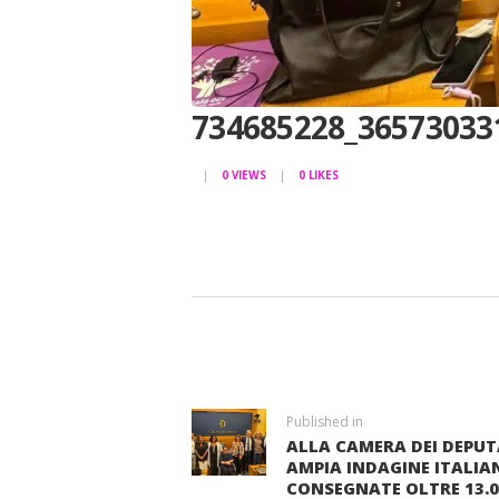
734685228_36573033
0
VIEWS
0
LIKES
NAVIGAZIONE
ARTICOLI
Previous
Published in
ALLA CAMERA DEI DEPUT
post:
AMPIA INDAGINE ITALIA
CONSEGNATE OLTRE 13.00