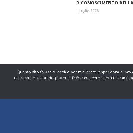
RICONOSCIMENTO DELLA
1 Luglio 2026
Entra a far p
Questo sito fa uso di cookie per migliorare l’esperienza di navig
Fondazione ISAL © 2026 P. IVA 03932
ricordare le scelte degli utenti. Può conoscere i dettagli consult
srl