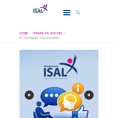
CONOSCI IL
DOLORE
SOSTEGNO E
ASSISTENZA
HOME
TERAPIA DEL DOLORE
RICERCA
ATTACHMENT: PER I PAZIENTI
FORMAZIONE
CHI SIAMO
ricerca
parco majella