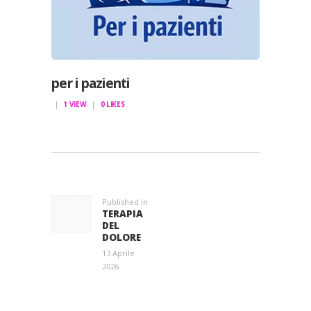
per i pazienti
1
VIEW
0
LIKES
NAVIGAZIONE
ARTICOLI
Published in
Previous
TERAPIA
post:
DEL
DOLORE
13 Aprile
2026