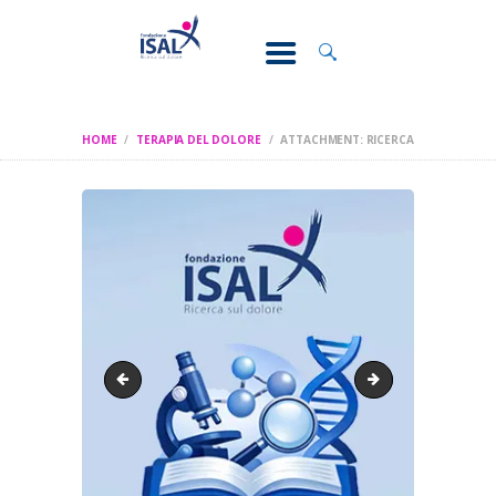
CONOSCI IL
DOLORE
SOSTEGNO E
ASSISTENZA
HOME
TERAPIA DEL DOLORE
ATTACHMENT: RICERCA
RICERCA
FORMAZIONE
CHI SIAMO
formazione
per i pazienti