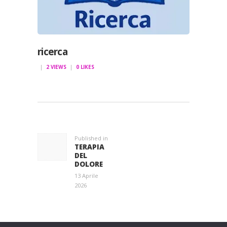
ricerca
2
VIEWS
0
LIKES
NAVIGAZIONE
ARTICOLI
Published in
Previous
TERAPIA
post:
DEL
DOLORE
13 Aprile
2026
Entra a far parte di una grande famiglia. Insieme,