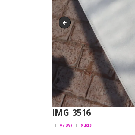
IMG_3555
IMG_3516
0
VIEWS
0
LIKES