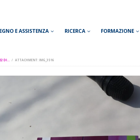
CONOSCI IL DOLORE
SOSTEGNO E
EGNO E ASSISTENZA
RICERCA
FORMAZIONE
ASSISTENZA
RICERCA
 DI...
ATTACHMENT: IMG_3516
FORMAZIONE
CHI SIAMO