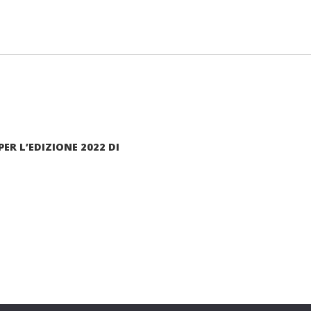
ER L’EDIZIONE 2022 DI
arte di una grande famiglia. Insieme, stiamo creando un futuro
Contattaci!