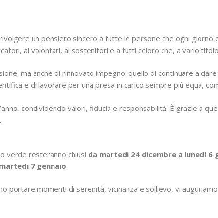
volgere un pensiero sincero a tutte le persone che ogni giorno con
ercatori, ai volontari, ai sostenitori e a tutti coloro che, a vario ti
ssione, ma anche di rinnovato impegno: quello di continuare a dar
ientifica e di lavorare per una presa in carico sempre più equa, 
’anno, condividendo valori, fiducia e responsabilità. È grazie a q
.
ero verde resteranno chiusi
da martedì 24 dicembre a lunedì 6
martedì 7 gennaio
.
no portare momenti di serenità, vicinanza e sollievo, vi auguriam