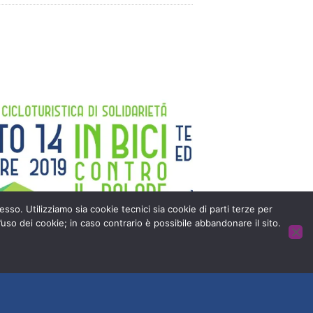
esso. Utilizziamo sia cookie tecnici sia cookie di parti terze per
’uso dei cookie; in caso contrario è possibile abbandonare il sito.
ata all’imperdibile