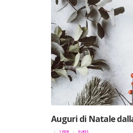
Auguri di Natale dal
1
VIEW
0
LIKES