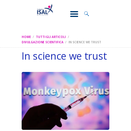
CONOSCI IL
DOLORE
SOSTEGNO E
ASSISTENZA
HOME
TUTTI GLI ARTICOLI
RICERCA
DIVULGAZIONE SCIENTIFICA
IN SCIENCE WE TRUST
In science we trust
FORMAZIONE
CHI SIAMO