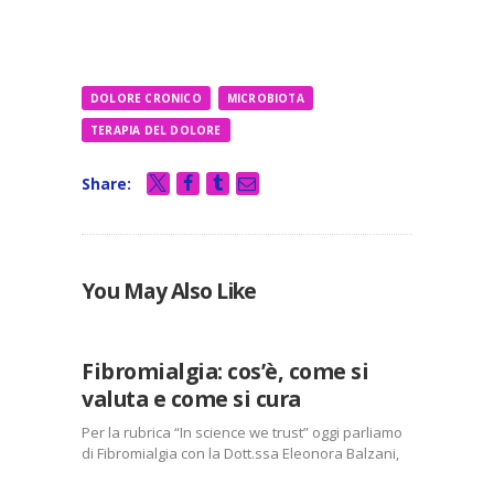
DOLORE CRONICO
MICROBIOTA
TERAPIA DEL DOLORE
Share:
IN
SCIENCE
You May Also Like
WE
TRUST
Fibromialgia: cos’è, come si
valuta e come si cura
Per la rubrica “In science we trust” oggi parliamo
di Fibromialgia con la Dott.ssa Eleonora Balzani,
che ci riassume un interessante e recente