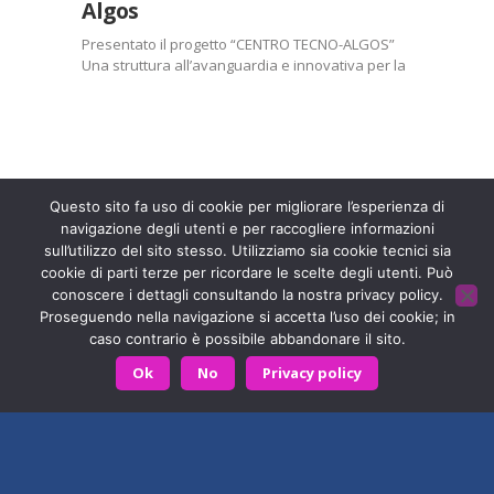
Algos
Mi piace:
Presentato il progetto “CENTRO TECNO-ALGOS”
Una struttura all’avanguardia e innovativa per la
Caricamento
ricerca e la cura del dolore cronico Avrà sede a
in
Sulmona presso la Casa di Cura San Raffaele Il
corso…
dolore cronico rappresenta la malattia più
diffusa nella…
Entra a far parte di una grande famiglia. Insieme,
stiamo creando un futuro senza dolore.
Contattaci!
Condividi:
Questo sito fa uso di cookie per migliorare l’esperienza di
navigazione degli utenti e per raccogliere informazioni
X
Facebook
sull’utilizzo del sito stesso. Utilizziamo sia cookie tecnici sia
Fondazione ISAL © 2026 P. IVA 03932590403
cookie di parti terze per ricordare le scelte degli utenti. Può
Stampa
LinkedIn
conoscere i dettagli consultando la nostra privacy policy.
Privacy Policy
- Sviluppato da
Archimede - A.S.I. srl
Proseguendo nella navigazione si accetta l’uso dei cookie; in
WhatsApp
E-mail
caso contrario è possibile abbandonare il sito.
HOME
CONTATTACI
Ok
No
Privacy policy
Mi piace:
Caricamento
in
corso…