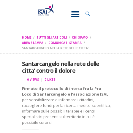
CONOSCI IL
DOLORE
SOSTEGNO E
ASSISTENZA
HOME
TUTTI GLI ARTICOLI
CHI SIAMO
RICERCA
AREA STAMPA
COMUNICATI STAMPA
SANTARCANGELO NELLA RETE DELLE CITTA’...
FORMAZIONE
Santarcangelo nella rete delle
CHI SIAMO
citta’ contro il dolore
0
VIEWS
0
LIKES
Firmato il protocollo di intesa fra la Pro
Loco di Santarcangelo e l’associazione ISAL
per sensibilizzare e informare i cittadini,
raccogliere fondi per la ricerca medico-scientifica,
informare sulle possibili terapie e i centri
specialistici presenti sul territorio in cui è
possibile curarsi.