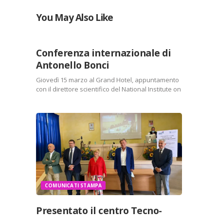
You May Also Like
COMUNICATI
STAMPA
Conferenza internazionale di
Antonello Bonci
Giovedì 15 marzo al Grand Hotel, appuntamento
con il direttore scientifico del National Institute on
Drug Abuse per l’incontro promosso dalla
Fondazione ISAL per la ricerca sul dolore. Gli
ultimi risultati della sperimentazione
sull’optogenetica e le possibili applicazioni per…
Condividi:
X
Facebook
Stampa
LinkedIn
COMUNICATI STAMPA
WhatsApp
E-mail
Presentato il centro Tecno-