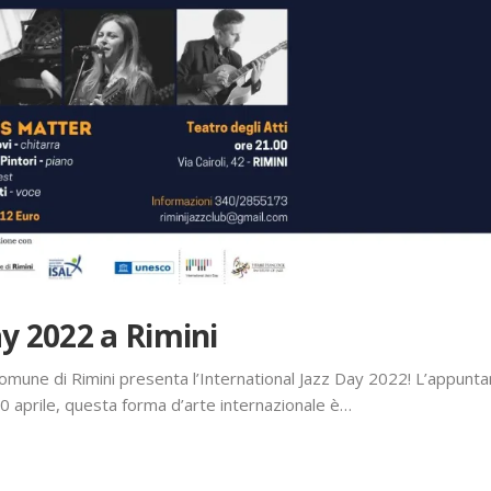
ay 2022 a Rimini
 Comune di Rimini presenta l’International Jazz Day 2022! L’appunt
 30 aprile, questa forma d’arte internazionale è…