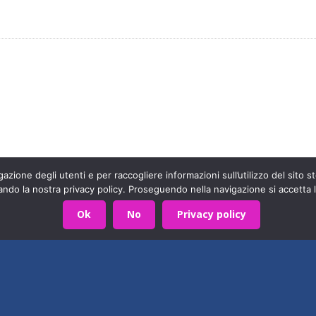
arte di una grande famiglia. Insieme, stiamo creando un futuro
Contattaci!
azione degli utenti e per raccogliere informazioni sull’utilizzo del sito st
ando la nostra privacy policy. Proseguendo nella navigazione si accetta l
590403
Privacy Policy
- Sviluppato da
Archimede - A.S.I.
Ok
No
Privacy policy