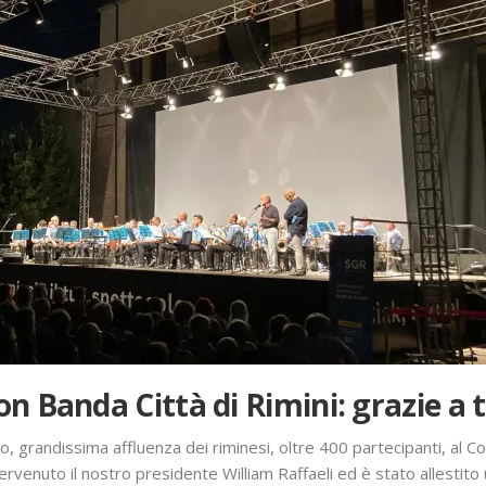
 Banda Città di Rimini: grazie a t
o, grandissima affluenza dei riminesi, oltre 400 partecipanti, al
intervenuto il nostro presidente William Raffaeli ed è stato allesti