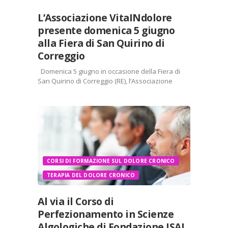
L’Associazione VitaINdolore
presente domenica 5 giugno
alla Fiera di San Quirino di
Correggio
Domenica 5 giugno in occasione della Fiera di
San Quirino di Correggio (RE), l’Associazione
VitaINdolore sarà presente con uno stand
informativo in Corso Cavour dalle ore 9 alle ore
19. Si tratta questa di un’importante occasione
per conoscere…
Condividi:
X
Facebook
CORSI DI FORMAZIONE SUL DOLORE CRONICO
TERAPIA DEL DOLORE CRONICO
Stampa
LinkedIn
Al via il Corso di
WhatsApp
E-mail
Perfezionamento in Scienze
Algologiche di Fondazione ISAL