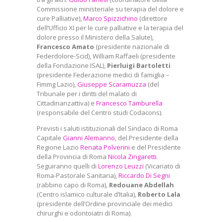
Commissione ministeriale su terapia del dolore e
cure Palliative),
Marco Spizzichino
(direttore
dell’Ufficio XI per le cure palliative e la terapia del
dolore presso il Ministero della Salute),
Francesco Amato
(presidente nazionale di
Federdolore-Scid), William Raffaeli (presidente
della Fondazione ISAL),
Pierluigi Bartoletti
(presidente Federazione medici di famiglia –
Fimmg Lazio),
Giuseppe Scaramuzza
(del
Tribunale per i diritti del malato di
Cittadinanzattiva) e
Francesco Tamburella
(responsabile del Centro studi Codacons).
Previsti i saluti istituzionali del Sindaco di Roma
Capitale
Gianni Alemanno
, del Presidente della
Regione Lazio
Renata Polverini
e del Presidente
della Provincia di Roma
Nicola Zingaretti
.
Seguiranno quelli di
Lorenzo Leuzzi
(Vicariato di
Roma-Pastorale Sanitaria),
Riccardo Di Segni
(rabbino capo di Roma),
Redouane Abdellah
(Centro islamico culturale d’Italia),
Roberto Lala
(presidente dell’Ordine provinciale dei medici
chirurghi e odontoiatri di Roma).