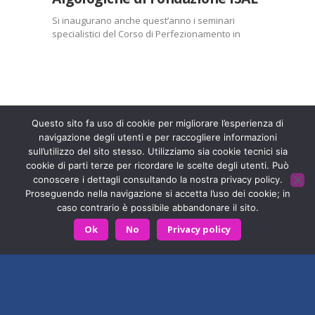
Mi piace:
Si inaugurano anche quest’anno i seminari
Caricamento
specialistici del Corso di Perfezionamento in
in
Scienze Algologiche di Fondazione ISAL. I primi
corso…
incontri si terranno Venerdì 16 Febbraio e Sabato
17 Febbraio 2018 a Rimini. Tema dei seminari
della Scuola saranno Anatomia e Farmacologia…
Entra a far parte di una grande famiglia. Insieme,
stiamo creando un futuro senza dolore.
Contattaci!
Condividi:
Questo sito fa uso di cookie per migliorare l’esperienza di
navigazione degli utenti e per raccogliere informazioni
X
Facebook
sull’utilizzo del sito stesso. Utilizziamo sia cookie tecnici sia
Fondazione ISAL © 2026 P. IVA 03932590403
cookie di parti terze per ricordare le scelte degli utenti. Può
Stampa
LinkedIn
conoscere i dettagli consultando la nostra privacy policy.
Privacy Policy
- Sviluppato da
Archimede - A.S.I. srl
Proseguendo nella navigazione si accetta l’uso dei cookie; in
WhatsApp
E-mail
caso contrario è possibile abbandonare il sito.
HOME
CONTATTACI
Ok
No
Privacy policy
Mi piace:
Caricamento
in
corso…