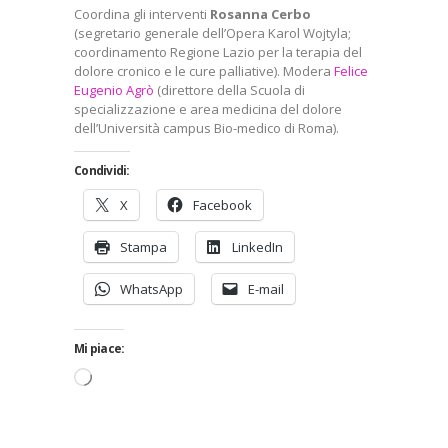
Coordina gli interventi
Rosanna Cerbo
(segretario generale dell’Opera Karol Wojtyla;
coordinamento Regione Lazio per la terapia del
dolore cronico e le cure palliative). Modera
Felice
Eugenio Agrò
(direttore della Scuola di
specializzazione e area medicina del dolore
dell’Università campus Bio-medico di Roma).
Condividi:
X
Facebook
Stampa
LinkedIn
WhatsApp
E-mail
Mi piace:
Caricamento
in
corso…