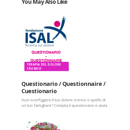
You May Also Like
TERAPIA DEL DOLORE
CRONICO
Questionario / Questionnaire /
Cuestionario
Vuoi sconfiggere il tuo dolore cronico o quello di
un tuo famigliare? Compila il questionario e aiuta
la nostra ricerca. Clicca qui Do you want to fight
your / your relatives’ pain? Complete the
questionnaire and support our…