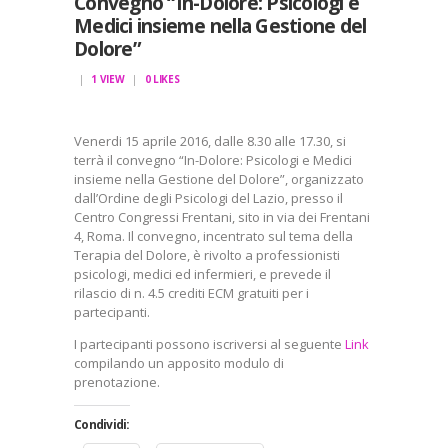
Convegno “In-Dolore: Psicologi e
Medici insieme nella Gestione del
Dolore”
1
VIEW
0
LIKES
Venerdi 15 aprile 2016, dalle 8.30 alle 17.30, si
terrà il convegno “In-Dolore: Psicologi e Medici
insieme nella Gestione del Dolore”, organizzato
dall’Ordine degli Psicologi del Lazio, presso il
Centro Congressi Frentani, sito in via dei Frentani
4, Roma. Il convegno, incentrato sul tema della
Terapia del Dolore, è rivolto a professionisti
psicologi, medici ed infermieri, e prevede il
rilascio di n. 4.5 crediti ECM gratuiti per i
partecipanti.
I partecipanti possono iscriversi al seguente
Link
compilando un apposito modulo di
prenotazione.
Condividi: