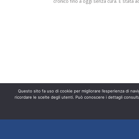
cronico fino a oggi senza cura. È stata ac
dei riminesi la nuova stimolazione magne
l’associazione territoriale Amici di ISAL d
Condividi:
X
Facebook
Stampa
WhatsApp
E-mail
Entra a far p
Mi piace:
Caricamento
in
Questo sito fa uso di cookie per migliorare l’esperienza di navig
corso…
ricordare le scelte degli utenti. Può conoscere i dettagli consult
Fondazione ISAL © 2026 P. IVA 03932
srl