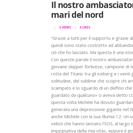
Il nostro ambasciator
mari del nord
2
VIEWS
0
LIKES
“Grazie a tutti per il supporto e grazie a
quindi sono stato costretto ad abbandona
ciò che ho lasciato. Ma questa è una sto
Con queste parole il nostro ambasciatore 
giovane skipper forlivese, campione di tra
rotta del Titanic tra gli iceberg e i ven
solitudine, del sublime che scopre chi arr
scampato e lo sguardo di un delfino che 
guardato da qualcuno» ci aveva detto co
questa volta Michele ha dovuto guardare 
generata una depressione gigante nel Nor
anche Michele con la sua Illumia 12. Un u
velisti che hanno lanciato l’SOS, al larg
impegnativa della mia vita», eppure il g