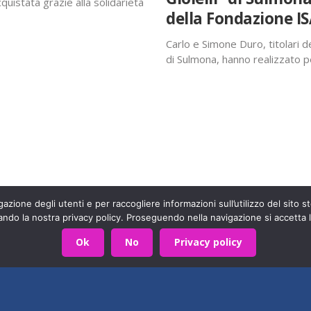
quistata grazie alla solidarietà
della Fondazione IS
tica transcranica (Tms), che
i…
Carlo e Simone Duro, titolari de
di Sulmona, hanno realizzato p
l’Associazione Amici della Fond
raffigurante il logo ISAL. Ques
LinkedIn
artigiana, prodotto in…
Condividi:
arte di una grande famiglia. Insieme, stiamo creando un futuro
Contattaci!
X
Facebook
WhatsApp
E-mail
azione degli utenti e per raccogliere informazioni sull’utilizzo del sito st
ando la nostra privacy policy. Proseguendo nella navigazione si accetta l
590403
Privacy Policy
- Sviluppato da
Archimede - A.S.I.
Mi piace:
Ok
No
Privacy policy
Caricamento
in
corso…