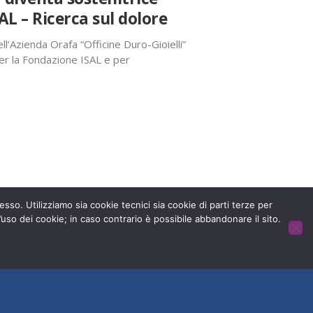
AL – Ricerca sul dolore
ll’Azienda Orafa “Officine Duro-Gioielli”
er la Fondazione ISAL e per
azione ISAL una spilla d’argento
to oggetto di raffinata manifattura
 senza dolore.
Stampa
LinkedIn
esso. Utilizziamo sia cookie tecnici sia cookie di parti terze per
’uso dei cookie; in caso contrario è possibile abbandonare il sito.
HOME
CONTATTACI