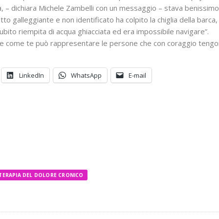
 – dichiara Michele Zambelli con un messaggio – stava benissimo. N
to galleggiante e non identificato ha colpito la chiglia della barca
subito riempita di acqua ghiacciata ed era impossibile navigare”.
oe come te può rappresentare le persone che con coraggio tengon
LinkedIn
WhatsApp
E-mail
TERAPIA DEL DOLORE CRONICO