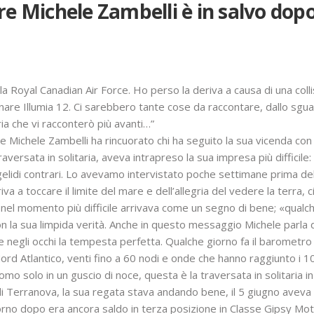
e Michele Zambelli è in salvo dopo
lla Royal Canadian Air Force. Ho perso la deriva a causa di una colli
re Illumia 12. Ci sarebbero tante cose da raccontare, dallo sguard
ria che vi racconterò più avanti…”
Michele Zambelli ha rincuorato chi ha seguito la sua vicenda con ap
versata in solitaria, aveva intrapreso la sua impresa più difficile:
ti gelidi contrari. Lo avevamo intervistato poche settimane prima de
iva a toccare il limite del mare e dell’allegria del vedere la terra,
nel momento più difficile arrivava come un segno di bene; «qualch
n la sua limpida verità. Anche in questo messaggio Michele parla 
negli occhi la tempesta perfetta. Qualche giorno fa il barometro è 
d Atlantico, venti fino a 60 nodi e onde che hanno raggiunto i 10-
omo solo in un guscio di noce, questa è la traversata in solitaria i
o di Terranova, la sua regata stava andando bene, il 5 giugno aveva 
iorno dopo era ancora saldo in terza posizione in Classe Gipsy Mo