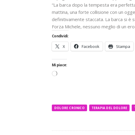
“La barca dopo la tempesta era perfetta,
mattina, una forte collisione con un ogget
definitivamente staccata. La barca si è 
Forza Michele, nessuno meglio di un er
Condividi:
X
Facebook
Stampa
Mi piace:
Caricamento
in
corso…
DOLORE CRONICO
TERAPIA DEL DOLORE