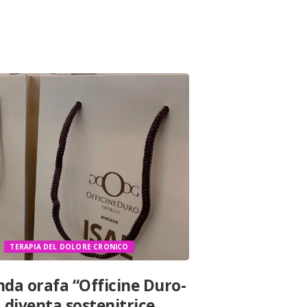
TERAPIA DEL DOLORE CRONICO
nda orafa “Officine Duro-
a diventa sostenitrice