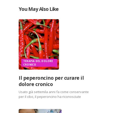
You May Also Like
TERAPIA DEL DOLORE
CRONICO
Il peperoncino per curare il
dolore cronico
Usato già settemila anni fa come conservante
per il cibo, il peperoncino ha riconosciute
proprietà benefiche sull’organismo umano: aiuta
la digestione, ha una funzione dimagrante (dal
momento che accentua il consumo di calorie), è