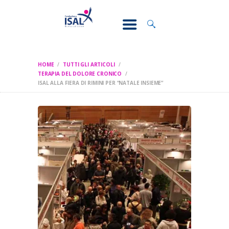
CONOSCI IL
DOLORE
SOSTEGNO E
ASSISTENZA
HOME
TUTTI GLI ARTICOLI
RICERCA
TERAPIA DEL DOLORE CRONICO
ISAL ALLA FIERA DI RIMINI PER “NATALE INSIEME”
FORMAZIONE
CHI SIAMO