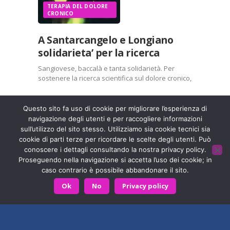
TERAPIA DEL DOLORE
CRONICO
WhatsApp
E-mail
A Santarcangelo e Longiano
Mi piace:
solidarieta’ per la ricerca
Sangiovese, baccalà e tanta solidarietà. Per
sostenere la ricerca scientifica sul dolore cronico,
la Fondazione ISAL partecipa alla Fiera di San
Martino a Santarcangelo di Romagna (Rimini) e
alla Sagra dell’olio e dell’olivo di Balignano a
Questo sito fa uso di cookie per migliorare l’esperienza di
Longiano (Forlì-Cesena). Primo…
navigazione degli utenti e per raccogliere informazioni
Entra a far parte di una grande famiglia. Insieme,
sull’utilizzo del sito stesso. Utilizziamo sia cookie tecnici sia
stiamo creando un futuro senza dolore.
Contattaci!
Condividi:
cookie di parti terze per ricordare le scelte degli utenti. Può
conoscere i dettagli consultando la nostra privacy policy.
X
Facebook
Proseguendo nella navigazione si accetta l’uso dei cookie; in
caso contrario è possibile abbandonare il sito.
Fondazione ISAL © 2026 P. IVA 03932590403
Stampa
LinkedIn
Ok
No
Privacy policy
Privacy Policy
- Sviluppato da
Archimede - A.S.I. srl
WhatsApp
E-mail
HOME
CONTATTACI