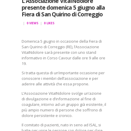
L’Associazione VitaINdolore
presente domenica 5 giugno alla
Fiera di San Quirino di Correggio
0
VIEWS
0
LIKES
Domenica 5 giugno in occasione della Fiera di
San Quirino di Correggio (RE), l’Associazione
VitaINdolore sarà presente con uno stand
informativo in Corso Cavour dalle ore 9 alle ore
19.
Si tratta questa di un’importante occasione per
conoscere i membri dell’associazione e per
aderire alle attività che essa propone.
L’Associazione VitaINdolore svolge un’azione
di
divulgazione e d’informazione al fine di
coagulare, intorno ad un gruppo già esistente, il
più ampio numero di persone che soffrono di
dolore persistente e cronico.
Il comitato di pazienti, nato in seno ad ISAL,
si
batte per unire le persone con dolore per dare