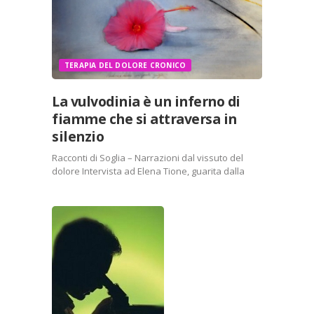
TERAPIA DEL DOLORE CRONICO
La vulvodinia è un inferno di
fiamme che si attraversa in
silenzio
Racconti di Soglia – Narrazioni dal vissuto del
dolore Intervista ad Elena Tione, guarita dalla
vulvodinia, fondatrice della Onlus
VulvodiniaPuntoInfo e oggi divenuta mind-body
coach Elena ci racconta come la vulvodinia oggi
non sia più il suo inferno di…
Condividi:
X
Facebook
Stampa
LinkedIn