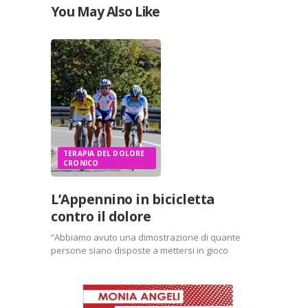
You May Also Like
TERAPIA DEL DOLORE
CRONICO
L’Appennino in bicicletta
contro il dolore
“Abbiamo avuto una dimostrazione di quante
persone siano disposte a mettersi in gioco
quando c’è di mezzo la buona volontà di parlare
di testimonianze, volontariato sociale,
partecipazione alla crescita di quella che è una
cultura ancora in fase di…