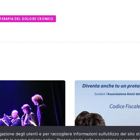
TERAPIA DEL DOLORE CRONICO
azione degli utenti e per raccogliere informazioni sull’utilizzo del sito st
ando la nostra privacy policy. Proseguendo nella navigazione si accetta l