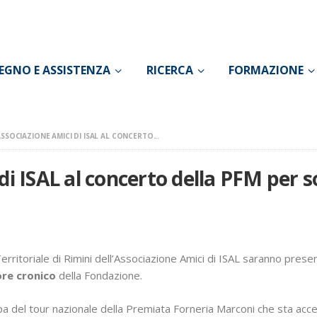
CONOSCI IL DOLORE
SOSTEGNO E
EGNO E ASSISTENZA
RICERCA
FORMAZIONE
ASSISTENZA
RICERCA
ASSOCIAZIONE AMICI DI ISAL AL CONCERTO...
FORMAZIONE
di ISAL al concerto della PFM per s
CHI SIAMO
erritoriale di Rimini dell’Associazione Amici di ISAL saranno presen
ore cronico
della Fondazione.
pa del tour nazionale della Premiata Forneria Marconi che sta acce