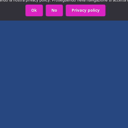
Ok
No
Privacy policy
ASSOCIAZIONE
Diventa anche tu u
 ISAL e della
lotta al dolore, sos
5×1000
oltedo jazz band, tenutosi ieri
ua esclusiva ricerca sul dolore
Ti chiedo un po’ del tuo tempo
nticabili. Da parte di tutta la
Istituto di Ricerca e Cura sul 
aiutare chi soffre di patologie 
colpiscono più…
Condividi:
LinkedIn
arte di una grande famiglia. Insieme, stiamo creando un futuro
X
Facebook
Contattaci!
WhatsApp
E-mail