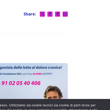
Share:
esso. Utilizziamo sia cookie tecnici sia cookie di parti terze per
’uso dei cookie; in caso contrario è possibile abbandonare il sito.