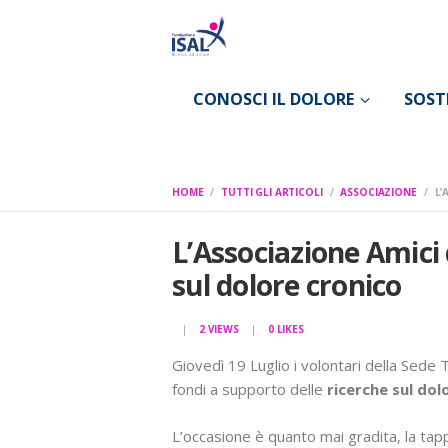
CONOSCI IL DOLORE
SOST
HOME
TUTTI GLI ARTICOLI
ASSOCIAZIONE
L’
L’Associazione Amici 
sul dolore cronico
2
VIEWS
0
LIKES
Giovedì 19 Luglio i volontari della Sede T
fondi a supporto delle
ricerche sul dol
L’occasione è quanto mai gradita, la tap