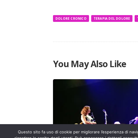
DOLORE CRONICO
TERAPIA DEL DOLORE
You May Also Like
Questo sito fa uso di cookie per migliorare l’esperienza di navig
ricordare le scelte degli utenti. Può conoscere i dettagli consult