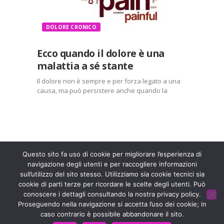
DOLORE CRONICO
Ecco quando il dolore è una
malattia a sé stante
Il dolore non è sempre e per forza legato a una
causa, ma può persistere anche quando la
patologia che l’ha scatenato non esiste più: è il
cosiddetto “dolore-malattia“. Ne parla in questo
video il Presidente della Fondazione ISAL…
Entra a far parte di una grande famiglia. Insieme,
stiamo creando un futuro senza dolore.
Contattaci!
Questo sito fa uso di cookie per migliorare l’esperienza di
navigazione degli utenti e per raccogliere informazioni
sull’utilizzo del sito stesso. Utilizziamo sia cookie tecnici sia
Fondazione ISAL © 2026 P. IVA 03932590403
cookie di parti terze per ricordare le scelte degli utenti. Può
conoscere i dettagli consultando la nostra privacy policy.
Privacy Policy
- Sviluppato da
Archimede - A.S.I. srl
Proseguendo nella navigazione si accetta l’uso dei cookie; in
caso contrario è possibile abbandonare il sito.