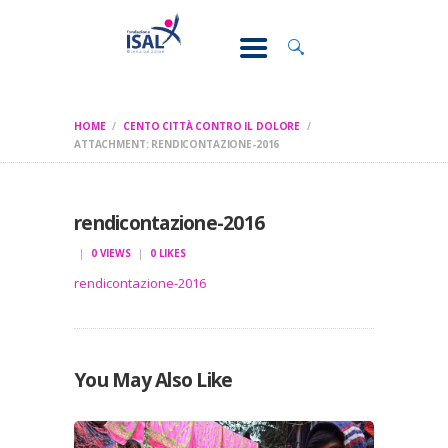
CONOSCI IL
DOLORE
SOSTEGNO E
ASSISTENZA
HOME
CENTO CITTÀ CONTRO IL DOLORE
RICERCA
ATTACHMENT: RENDICONTAZIONE-2016
FORMAZIONE
SAVE THE DATE CENTO CITTA 2025
CHI SIAMO
rendicontazione-2016
0
VIEWS
0
LIKES
rendicontazione-2016
You May Also Like