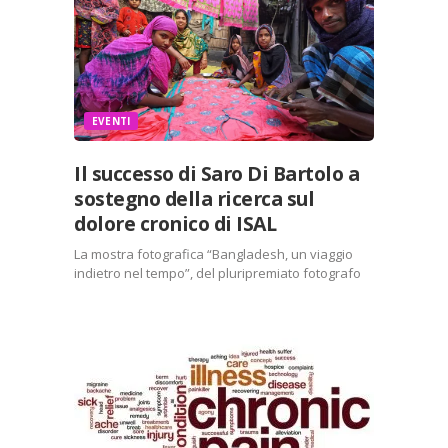
EVENTI
Il successo di Saro Di Bartolo a
sostegno della ricerca sul
dolore cronico di ISAL
La mostra fotografica “Bangladesh, un viaggio
indietro nel tempo”, del pluripremiato fotografo
Saro Di Bartolo, è stata inaugurata sabato 2
novembre. Come al solito è stata un grande
successo e il ricavato sarà destinato al sostegno
della ricerca sul…