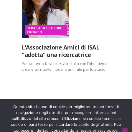
TERAPIA DEL DOLORE
CRONICO
L’Associazione Amici di ISAL
“adotta” una ricercatrice
Per un anno farà ricerca in Italia con l’obiettivo di
creare un nuovo modello animale per lo studio
del dolore cronico. Valentina Malafoglia, alle
spalle tre anni di ricerca negli Usa, è stata
“adottata” grazie a un finanziamento di…
Entra a far parte di una grande famiglia. Insieme,
stiamo creando un futuro senza dolore.
Contattaci!
Questo sito fa uso di cookie per migliorare l’esperienza di
navigazione degli utenti e per raccogliere informazioni
sull’utilizzo del sito stesso. Utilizziamo sia cookie tecnici sia
Fondazione ISAL © 2026 P. IVA 03932590403
cookie di parti terze per ricordare le scelte degli utenti. Può
conoscere i dettagli consultando la nostra privacy policy.
Privacy Policy
- Sviluppato da
Archimede - A.S.I. srl