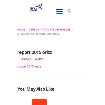
CONOSCI IL
DOLORE
SOSTEGNO E
ASSISTENZA
HOME
CENTO CITTÀ CONTRO IL DOLORE
RICERCA
ATTACHMENT: REPORT 2015 ORIZZ
FORMAZIONE
SAVE THE DATE CENTO CITTA 2025
CHI SIAMO
report 2015 orizz
0
VIEWS
0
LIKES
report 2015 orizz
You May Also Like