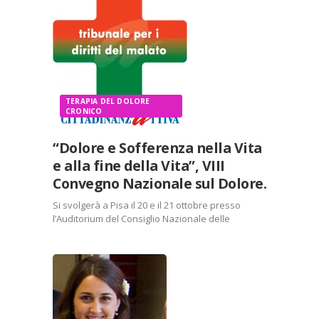
TERAPIA DEL DOLORE
CRONICO
“Dolore e Sofferenza nella Vita
e alla fine della Vita”, VIII
Convegno Nazionale sul Dolore.
Si svolgerà a Pisa il 20 e il 21 ottobre presso
l’Auditorium del Consiglio Nazionale delle
Ricerche l’VIII Convegno Nazionale sul Dolore
organizzato da Cittadinanzattiva Toscana Onlus
Tribunale per i Diritti del Malato. Più info nella
locandina in allegato.