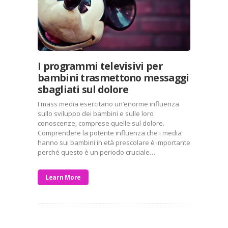
I programmi televisivi per
bambini trasmettono messaggi
sbagliati sul dolore
I mass media esercitano un’enorme influenza
sullo sviluppo dei bambini e sulle loro
conoscenze, comprese quelle sul dolore.
Comprendere la potente influenza che i media
hanno sui bambini in età prescolare è importante
perché questo è un periodo cruciale…
Learn More