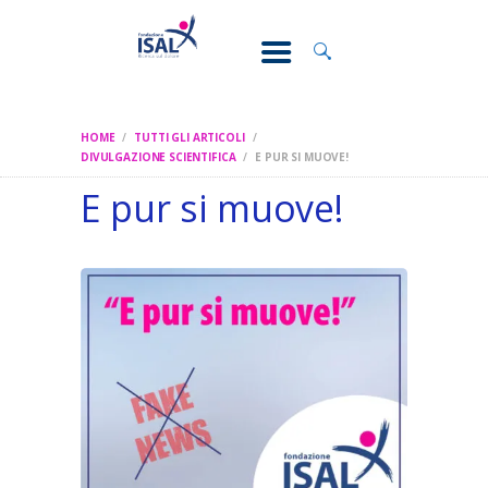
CONOSCI IL
DOLORE
SOSTEGNO E
ASSISTENZA
HOME
TUTTI GLI ARTICOLI
RICERCA
DIVULGAZIONE SCIENTIFICA
E PUR SI MUOVE!
E pur si muove!
FORMAZIONE
CHI SIAMO