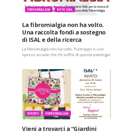
FIBROMIALGIA
RETE ISAL
La fibromialgia non ha volto.
Una raccolta fondi a sostegno
di ISAL e della ricerca
La Fibromialgia non ha volto. Purtroppo è così:
spesso accade che chi soffre di questa patologia
si senta solo, invisibile, senza volto. Noi vogliamo
dare volto a tutti e tutte i pazienti che soffrono in
Italia e lo facciamo…
Condividi:
X
Facebook
Stampa
LinkedIn
EVENTI
FIBROMIALGIA
WhatsApp
E-mail
Vieni a trovarci a “Giardini