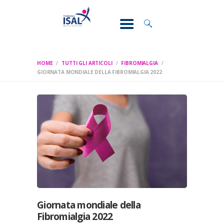
CONOSCI IL
DOLORE
SOSTEGNO E
ASSISTENZA
HOME
TUTTI GLI ARTICOLI
FIBROMIALGIA
RICERCA
GIORNATA MONDIALE DELLA FIBROMIALGIA 2022
FORMAZIONE
CHI SIAMO
Giornata mondiale della
Fibromialgia 2022