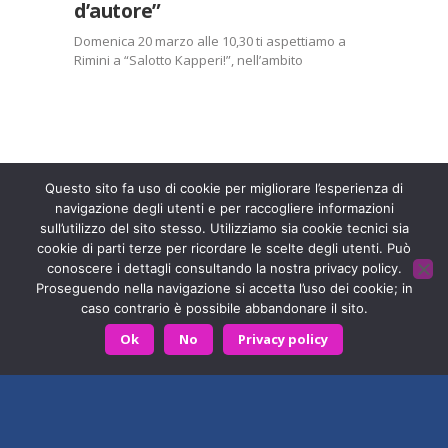
d’autore”
Mi piace:
Domenica 20 marzo alle 10,30 ti aspettiamo a
Caricamento
Rimini a “Salotto Kapperi!”, nell’ambito
in
della manifestazione “Giardini d’autore“.
corso…
L’evento si svolge nella cornice più suggestiva e
verde della città: la piazza sull’acqua al ponte di
Tiberio, nel Borgo San Giuliano a…
Entra a far parte di una grande famiglia. Insieme,
stiamo creando un futuro senza dolore.
Contattaci!
Condividi:
Questo sito fa uso di cookie per migliorare l’esperienza di
navigazione degli utenti e per raccogliere informazioni
X
Facebook
sull’utilizzo del sito stesso. Utilizziamo sia cookie tecnici sia
Fondazione ISAL © 2026 P. IVA 03932590403
cookie di parti terze per ricordare le scelte degli utenti. Può
Stampa
LinkedIn
conoscere i dettagli consultando la nostra privacy policy.
Privacy Policy
- Sviluppato da
Archimede - A.S.I. srl
Proseguendo nella navigazione si accetta l’uso dei cookie; in
WhatsApp
E-mail
caso contrario è possibile abbandonare il sito.
HOME
CONTATTACI
Ok
No
Privacy policy
Mi piace:
Caricamento
in
corso…