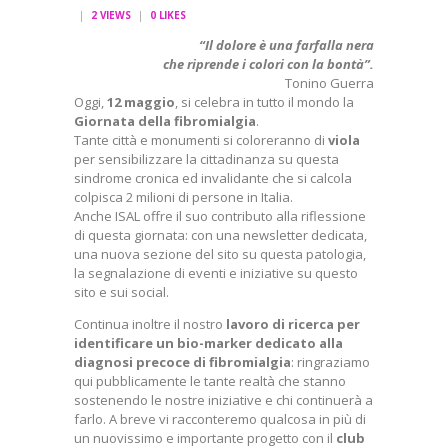
2
VIEWS
0
LIKES
“Il dolore è una farfalla nera
che riprende i colori con la bontà”.
Tonino Guerra
Oggi,
12 maggio
, si celebra in tutto il mondo la
Giornata della fibromialgia
.
Tante città e monumenti si coloreranno di
viola
per sensibilizzare la cittadinanza su questa
sindrome cronica ed invalidante che si calcola
colpisca 2 milioni di persone in Italia.
Anche ISAL offre il suo contributo alla riflessione
di questa giornata: con una newsletter dedicata,
una nuova sezione del sito su questa patologia,
la segnalazione di eventi e iniziative su questo
sito e sui social.
Continua inoltre il nostro
lavoro di ricerca per
identificare un bio-marker dedicato alla
diagnosi precoce di fibromialgia
: ringraziamo
qui pubblicamente le tante realtà che stanno
sostenendo le nostre iniziative e chi continuerà a
farlo. A breve vi racconteremo qualcosa in più di
un nuovissimo e importante progetto con il
club