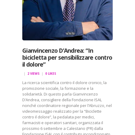
Gianvincenzo D’Andrea: “In
bicicletta per sensibilizzare contro
il dolore”
2
VIEWS
0
LIKES
La ricerca scientifica contro il dolore cronico, la
promozione sociale, la formazione e la
solidarietà. Di questo parla Gianvincenzo
D’Andrea, consigliere della Fondazione ISAL
nonché coordinatore regionale per l’Abruzzo, nel
videomessaggio realizzato per la “Biciclette
contro il dolore”, la pedalata per medici,
farmacisti e operatori sanitari, organizzata il
prossimo 6 settembre a Calestano (PR) dalla
Fondazione ISAL con il contributo incondizionato