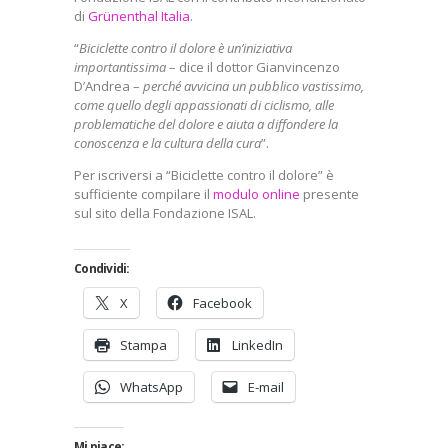
di
Grünenthal Italia
.
“
Biciclette contro il dolore è un’iniziativa
importantissima
– dice il dottor Gianvincenzo
D’Andrea –
perché avvicina un pubblico vastissimo,
come quello degli appassionati di ciclismo, alle
problematiche del dolore e aiuta a diffondere la
conoscenza e la cultura della cura
”.
Per iscriversi a “Biciclette contro il dolore” è
sufficiente compilare il
modulo online
presente
sul sito della Fondazione ISAL.
Condividi:
X
Facebook
Stampa
LinkedIn
WhatsApp
E-mail
Mi piace: