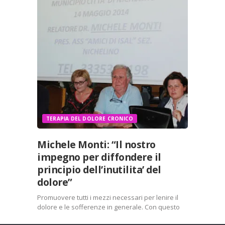
Stampa
LinkedIn
WhatsApp
E-mail
Mi piace:
TERAPIA DEL DOLORE CRONICO
Michele Monti: “Il nostro
impegno per diffondere il
principio dell’inutilita’ del
dolore”
Promuovere tutti i mezzi necessari per lenire il
dolore e le sofferenze in generale. Con questo
presupposto nasceva tre anni fa l’associazione