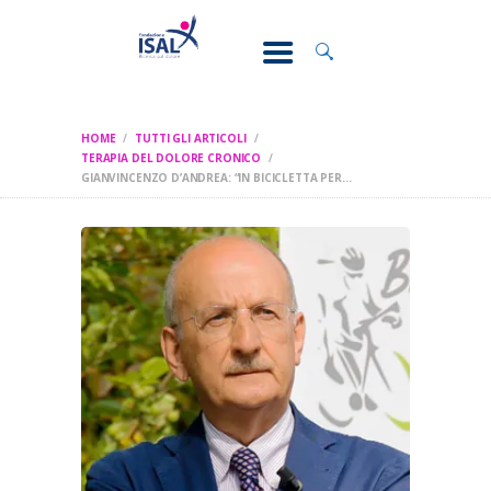
CONOSCI IL
DOLORE
SOSTEGNO E
ASSISTENZA
HOME
TUTTI GLI ARTICOLI
RICERCA
TERAPIA DEL DOLORE CRONICO
GIANVINCENZO D’ANDREA: “IN BICICLETTA PER...
FORMAZIONE
CHI SIAMO