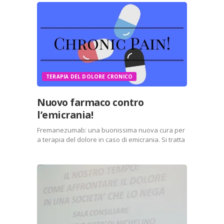
TERAPIA DEL DOLORE CRONICO
Nuovo farmaco contro
l’emicrania!
Fremanezumab: una buonissima nuova cura per
a terapia del dolore in caso di emicrania. Si tratta
di un’iniezione intramuscolo che si farà una volta
al mese che speriamo possa cambiare il futuro
delle persone che soffrono di cefalea. Uno…
Condividi:
X
Facebook