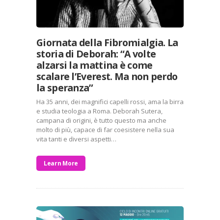
Giornata della Fibromialgia. La
storia di Deborah: “A volte
alzarsi la mattina è come
scalare l’Everest. Ma non perdo
la speranza”
Ha 35 anni, dei magnifici capelli rossi, ama la birra
e studia teologia a Roma. Deborah Sutera,
campana di origini, è tutto questo ma anche
molto di più, capace di far coesistere nella sua
vita tanti e diversi aspetti…
Learn More