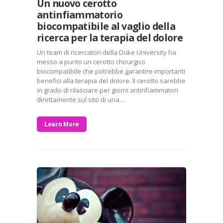
Un nuovo cerotto
antinfiammatorio
biocompatibile al vaglio della
ricerca per la terapia del dolore
Un team di ricercatori della Duke University ha
messo a punto un cerotto chirurgico
biocompatibile che potrebbe garantire importanti
benefici alla terapia del dolore. Il cerotto sarebbe
in grado di rilasciare per giorni antinfiammatori
direttamente sul sito di una…
Learn More