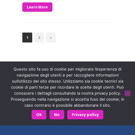
Learn More
PAGINAZIONE
PAGE
1
PAGE
2
>
DEGLI
ARTICOLI
Entra a far parte di una grande famiglia. Insieme,
stiamo creando un futuro senza dolore.
Contattaci!
Questo sito fa uso di cookie per migliorare l’esperienza di
navigazione degli utenti e per raccogliere informazioni
sull’utilizzo del sito stesso. Utilizziamo sia cookie tecnici sia
Fondazione ISAL © 2026 P. IVA 03932590403
cookie di parti terze per ricordare le scelte degli utenti. Può
conoscere i dettagli consultando la nostra privacy policy.
Privacy Policy
- Sviluppato da
Archimede - A.S.I. srl
Proseguendo nella navigazione si accetta l’uso dei cookie; in
caso contrario è possibile abbandonare il sito.
HOME
CONTATTACI
Ok
No
Privacy policy